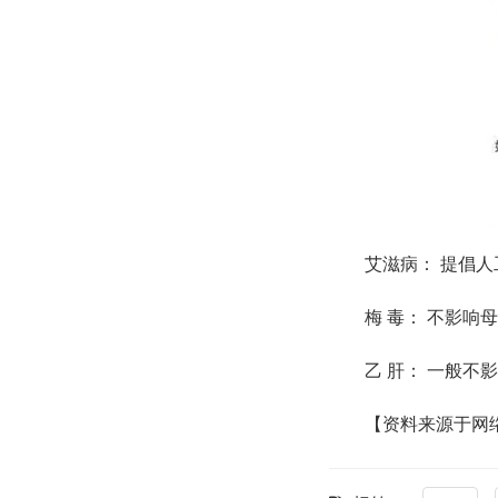
艾滋病： 提倡
梅 毒： 不影响
乙 肝： 一般不
【资料来源于网