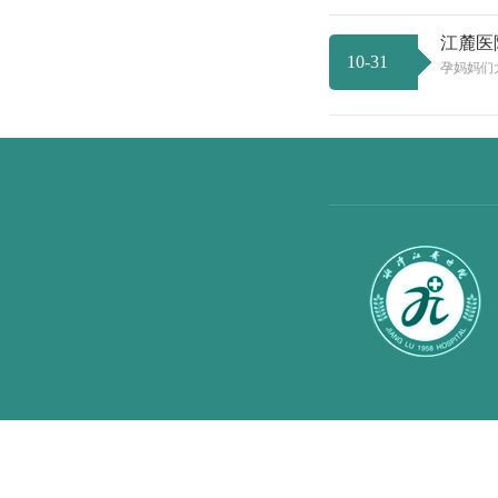
江麓医
10-31
孕妈妈们