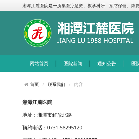
欢
湘潭江麓医院是一所集医疗急救、教学科研、预防保健、康
迎
进
入
江
麓
医
院,
网站首页
医院新闻
通知公告
医
盲
人
用
联系我们
内容
首页
户
使
湘潭江麓医院
用
操
地址：湘潭市解放北路
作
预约电话：0731-58295120
智
能