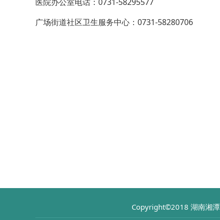
医院办公室电话：0731-58295577
引
导，
广场街道社区卫生服务中心：0731-58280706
请
按
快
捷
键
Ctrl+Alt+9
Copyright©2018 湖南湘潭