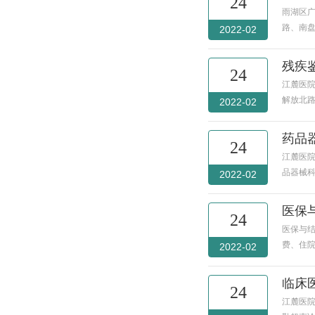
24
雨湖区
路、南
2022-02
残疾
24
江麓医院
解放北路
2022-02
药品
24
江麓医
品器械
2022-02
医保
24
医保与结
费、住
2022-02
临床
24
江麓医院