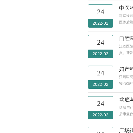
中医
24
科室设置
医体质辨
2022-02
口腔
24
江麓医
炎。牙
2022-02
妇产
24
江麓医院
VIP家
2022-02
盆底
24
盆底与
后康复
2022-02
广场